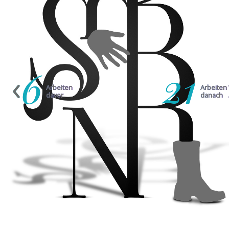
6
21
‹
Arbeiten
Arbeiten
davor
danach